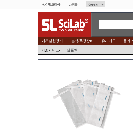
싸이랩코리아
쇼핑몰
기초실험장비
분석/측정장비
유리기구
플라
기준카테고리 :
샘플백