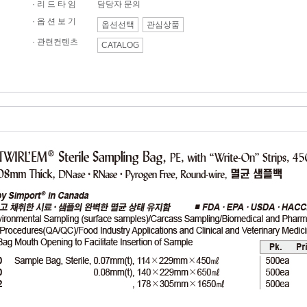
· 리 드 타 임
담당자 문의
· 옵 션 보 기
옵션선택
관심상품
·
관련컨텐츠
CATALOG