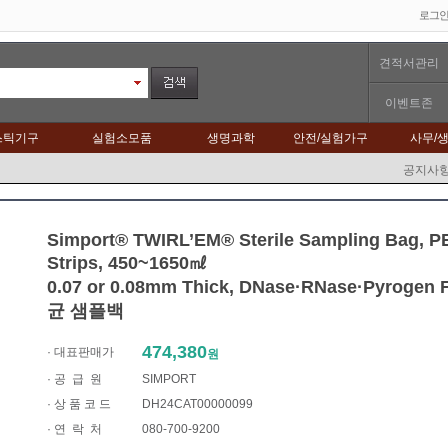
로그
견적서관리
이벤트존
스틱기구
실험소모품
생명과학
안전/실험가구
사무/
공지사
Simport® TWIRL’EM® Sterile Sampling Bag, PE
Strips, 450~1650㎖
0.07 or 0.08mm Thick, DNase·RNase·Pyrogen F
균 샘플백
474,380
· 대표판매가
원
·
공 급 원
SIMPORT
· 상 품 코 드
DH24CAT00000099
·
연 락 처
080-700-9200