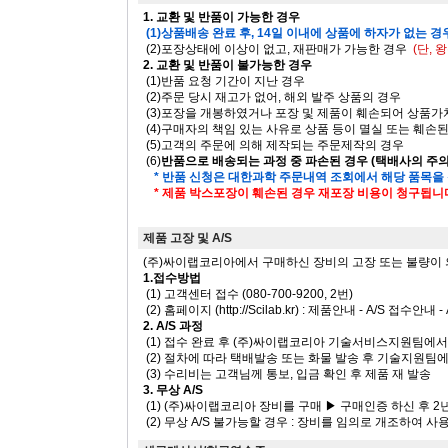
1. 교환 및 반품이 가능한 경우
(1)상품배송 완료 후, 14일 이내에 상품에 하자가 없는 경
(2)포장상태에 이상이 없고, 재판매가 가능한 경우
(단,
2. 교환 및 반품이 불가능한 경우
(1)반품 요청 기간이 지난 경우
(2)주문 당시 재고가 없어, 해외 발주 상품의 경우
(3)포장을 개봉하였거나 포장 및 제품이 훼손되어 상품
(4)구매자의 책임 있는 사유로 상품 등이 멸실 또는 훼손
(5)고객의 주문에 의해 제작되는 주문제작의 경우
(6)
반품으로 배송되는 과정 중 파손된 경우 (택배사의 주
* 반품 신청은 대한과학 주문내역 조회에서 해당 품목을
* 제품 박스포장이 훼손된 경우 재포장 비용이 청구됩니
제품 고장 및 A/S
(주)싸이랩코리아에서 구매하신 장비의 고장 또는 불량이 의심 
1.접수방법
(1) 고객센터 접수 (080-700-9200, 2번)
(2) 홈페이지 (http://Scilab.kr) : 제품안내 - A/S 접수안내
2. A/S 과정
(1) 접수 완료 후 (주)싸이랩코리아 기술서비스지원팀에
(2) 절차에 따라 택배발송 또는 화물 발송 후 기술지원팀
(3) 수리비는 고객님께 통보, 입금 확인 후 제품 재 발송
3. 무상 A/S
(1) (주)싸이랩코리아 장비를 구매 ▶ 구매인증 하신 후 2
(2) 무상 A/S 불가능할 경우 : 장비를 임의로 개조하여 