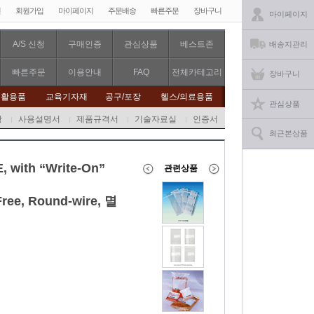
인
회원가입
마이페이지
주문배송
빠른주문
장바구니
마이페이지
A/S 신청
구매인증
관심상품
베스트존
배송지관리
빠른주문
이용안내
FAQ
전체카테고리
장바구니
생활용품
교육기자재
공구/포장
헬스/의료용품
관심상품
항
사용설명서
제품규격서
기술자료실
인증서
최근본상품
, with “Write-On”
관련상품
ree, Round-wire, 멸