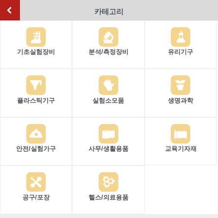
카테고리
기초실험장비
분석/측정장비
유리기구
플라스틱기구
실험소모품
생명과학
안전/실험가구
사무/생활용품
교육기자재
공구/포장
헬스/의료용품