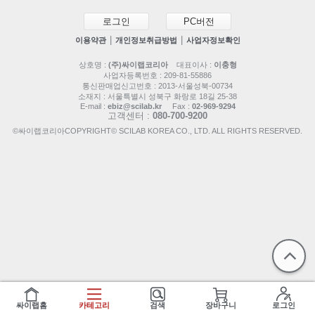
로그인
PC버전
|
|
이용약관
개인정보취급방법
사업자정보확인
상호명 :
(주)싸이랩코리아
대표이사 :
이충형
사업자등록번호 : 209-81-55886
통신판매업신고번호 : 2013-서울성북-00734
소재지 : 서울특별시 성북구 화랑로 18길 25-38
E-mail :
ebiz@scilab.kr
Fax :
02-969-9294
고객센터 :
080-700-9200
©싸이랩코리아COPYRIGHT© SCILAB KOREA CO., LTD. ALL RIGHTS RESERVED.
싸이랩홈
카테고리
검색
장바구니
로그인