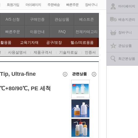
인
회원가입
마이페이지
주문배송
빠른주문
장바구니
마이페이지
A/S 신청
구매인증
관심상품
베스트존
배송지관리
빠른주문
이용안내
FAQ
전체카테고리
장바구니
생활용품
교육기자재
공구/포장
헬스/의료용품
관심상품
항
사용설명서
제품규격서
기술자료실
인증서
최근본상품
ip, Ultra-fine
관련상품
-40℃+80/90℃,
PE 세척