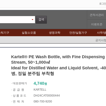
로그
견적서관리
이벤트존
스틱기구
실험소모품
생명과학
안전/실험가구
사무/
공지사
Kartell® PE Wash Bottle, with Fine Dispensing T
Stream, 50~1,000㎖
Ideal for Distilled Water and Liquid Solvent, 
병, 정밀 분주팁 부착형
4,740
· 대표판매가
원
·
공 급 원
KARTELL
· 상 품 코 드
DH24CAT00000444
·
연 락 처
080-700-9200