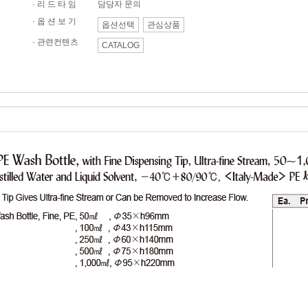
· 리 드 타 임
담당자 문의
· 옵 션 보 기
옵션선택
관심상품
·
관련컨텐츠
CATALOG