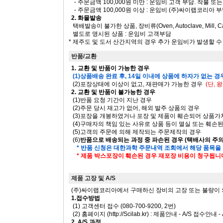
- 주문금액 100,000원 미만 : 운임비 고객 부담. 착불 
- 주문금액 100,000원 이상 : 운임비 (주)싸이랩코리아 
2. 화물발송
택배발송이 불가한 상품, 장비류(Oven, Autoclave, Mill, Ca
별도로 명시된 상품 : 운임비 고객부담
* 제주도 및 도서 산간지역의 경우 추가 운임비가 발생할 
반품/교환
1. 교환 및 반품이 가능한 경우
(1)상품배송 완료 후, 14일 이내에 상품에 하자가 없는 경
(2)포장상태에 이상이 없고, 재판매가 가능한 경우
(단,
2. 교환 및 반품이 불가능한 경우
(1)반품 요청 기간이 지난 경우
(2)주문 당시 재고가 없어, 해외 발주 상품의 경우
(3)포장을 개봉하였거나 포장 및 제품이 훼손되어 상품
(4)구매자의 책임 있는 사유로 상품 등이 멸실 또는 훼손
(5)고객의 주문에 의해 제작되는 주문제작의 경우
(6)
반품으로 배송되는 과정 중 파손된 경우 (택배사의 주
* 반품 신청은 대한과학 주문내역 조회에서 해당 품목을
* 제품 박스포장이 훼손된 경우 재포장 비용이 청구됩니
제품 고장 및 A/S
(주)싸이랩코리아에서 구매하신 장비의 고장 또는 불량이 의심 
1.접수방법
(1) 고객센터 접수 (080-700-9200, 2번)
(2) 홈페이지 (http://Scilab.kr) : 제품안내 - A/S 접수안내
2. A/S 과정