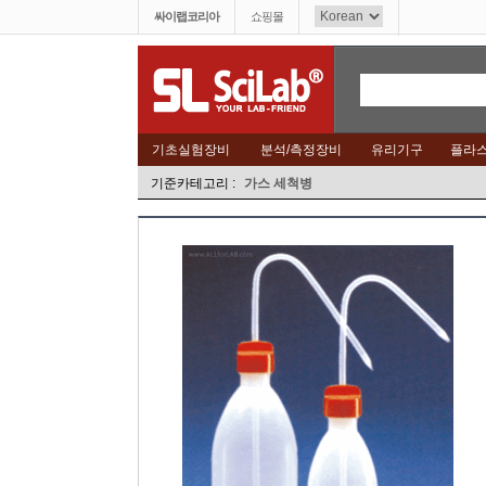
싸이랩코리아
쇼핑몰
기초실험장비
분석/측정장비
유리기구
플라
기준카테고리 :
가스 세척병