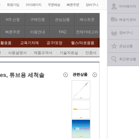
인
회원가입
마이페이지
주문배송
빠른주문
장바구니
마이페이지
A/S 신청
구매인증
관심상품
베스트존
배송지관리
빠른주문
이용안내
FAQ
전체카테고리
장바구니
생활용품
교육기자재
공구/포장
헬스/의료용품
관심상품
항
사용설명서
제품규격서
기술자료실
인증서
최근본상품
 Tubes, 튜브용 세척솔
관련상품