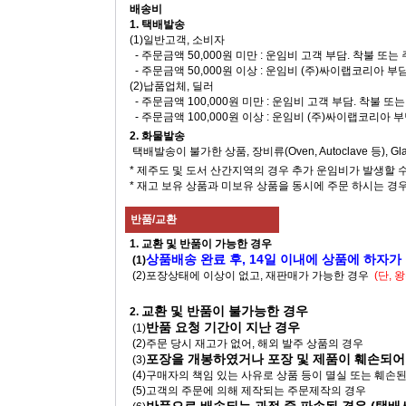
배송비
1. 택배발송
(1)일반고객, 소비자
- 주문금액 50,000원 미만 : 운임비 고객 부담. 착불 또
- 주문금액 50,000원 이상 : 운임비 (주)싸이랩코리아 부
(2)납품업체, 딜러
- 주문금액 100,000원 미만 : 운임비 고객 부담. 착불 
- 주문금액 100,000원 이상 : 운임비 (주)싸이랩코리아 
2. 화물발송
택배발송이 불가한 상품, 장비류(Oven, Autoclave 등), 
* 제주도 및 도서 산간지역의 경우 추가 운임비가 발생할 
* 재고 보유 상품과 미보유 상품을 동시에 주문 하시는 경
반품/교환
1. 교환 및 반품이 가능한 경우
상품배송 완료 후, 14일 이내에 상품에 하자가
(1)
(2)포장상태에 이상이 없고, 재판매가 가능한 경우
(단,
교환 및 반품이 불가능한 경우
2.
반품 요청 기간이 지난 경우
(1)
(2)주문 당시 재고가 없어, 해외 발주 상품의 경우
포장을 개봉하였거나 포장 및 제품이 훼손되어
(3)
(4)구매자의 책임 있는 사유로 상품 등이 멸실 또는 훼손
(5)고객의 주문에 의해 제작되는 주문제작의 경우