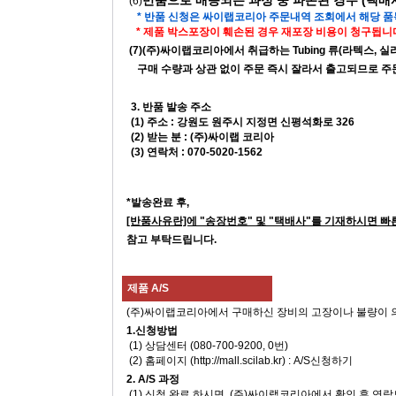
반품으로 배송되는 과정 중 파손된 경우 (택
(6)
* 반품 신청은 싸이랩코리아 주문내역 조회에서 해당 
* 제품 박스포장이 훼손된 경우 재포장 비용이 청구됩니다
(7)(주)싸이랩코리아에서 취급하는 Tubing 류(라텍스, 실리콘, 고
구매 수량과 상관 없이 주문 즉시 잘라서 출고되므로 주문 
3. 반품 발송 주소
(1) 주소 : 강원도 원주시 지정면 신평석화로 326
(2) 받는 분 : (주)싸이랩 코리아
(3) 연락처 : 070-5020-1562
*발송완료 후,
[반품사유란]에 "송장번호" 및 "택배사"를 기재하시면 빠
참고 부탁드립니다.
제품 A/S
(주)싸이랩코리아에서 구매하신 장비의 고장이나 불량이 의심 될
1.신청방법
(1) 상담센터 (080-700-9200, 0번)
(2) 홈페이지 (http://mall.scilab.kr) : A/S신청하기
2. A/S 과정
(1) 신청 완료 하시면, (주)싸이랩코리아에서 확인 후 연