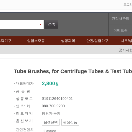
로그
견적서관리
이벤트존
스틱기구
실험소모품
생명과학
안전/실험가구
사무/
공지사
Tube Brushes, for Centrifuge Tubes & Test
2,800
· 대표판매가
원
·
공 급 원
· 상 품 코 드
S19112640190401
·
연 락 처
080-700-9200
· 리 드 타 임
담당자 문의
· 옵 션 보 기
옵션선택
관심상품
·
관련컨텐츠
Catalog