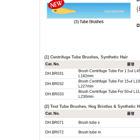
(1) Centrifuge Tube Brushes, Synthetic Hair
Cat. No.
품명
Brush Centrifuge Tube For 1.5㎖ L4
DH.BR031
L182mm
Brush Centrifuge Tube For 15㎖ L10
DH.BR032
L227mm
Brush Centrifuge Tube For 50㎖ L11
DH.BR033
L230mm
(2) Test Tube Brushes, Hog Bristles & Synthetic H
Cat. No.
품명
DH.BR071
Brush tube s
DH.BR072
Brush tube m