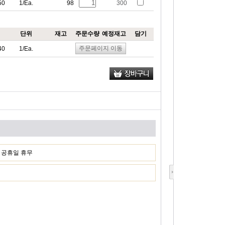
50
1/Ea.
98
300
단위
재고
주문수량
예정재고
담기
주문페이지 이동
40
1/Ea.
일, 공휴일 휴무