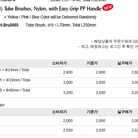
해당상품의
주문수량
과
[담
재고, 예정재고는
로그인 후
확인 
소비자가
기준가
실구매가
5 × Φ14mm / Total
2,800
2,800
2,8
5 × Φ19mm / Total
3,000
3,000
3,0
5 × Φ40mm / Total
3,200
3,200
3,2
air
소비자가
기준가
실구매가
2,000
2,000
2,0
2,030
2,030
2,0