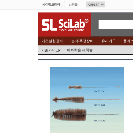
싸이랩코리아
쇼핑몰
기초실험장비
분석/측정장비
유리기구
플라
기준카테고리 :
이화학용 세척솔