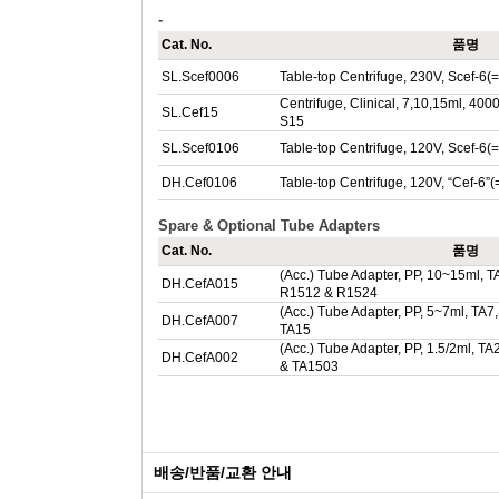
-
Cat. No.
품명
SL.Scef0006
Table-top Centrifuge, 230V, Scef-6
Centrifuge, Clinical, 7,10,15ml, 400
SL.Cef15
S15
SL.Scef0106
Table-top Centrifuge, 120V, Scef-6
DH.Cef0106
Table-top Centrifuge, 120V, “Cef-6”
Spare & Optional Tube Adapters
Cat. No.
품명
(Acc.) Tube Adapter, PP, 10~15ml, 
DH.CefA015
R1512 & R1524
(Acc.) Tube Adapter, PP, 5~7ml, TA
DH.CefA007
TA15
(Acc.) Tube Adapter, PP, 1.5/2ml, T
DH.CefA002
& TA1503
배송/반품/교환 안내