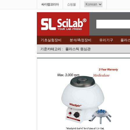
싸이랩코리아
쇼핑몰
기초실험장비
분석/측정장비
유리기구
플라
기준카테고리 :
플라스틱 원심관