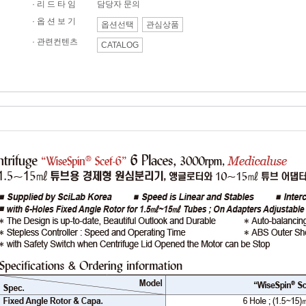
· 리 드 타 임
담당자 문의
· 옵 션 보 기
옵션선택
관심상품
·
관련컨텐츠
CATALOG