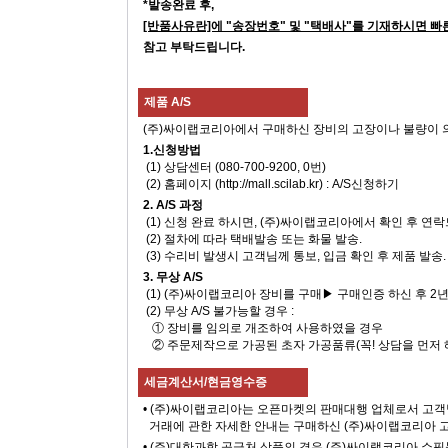
*발송완료 후,
[반품사유란]에 "송장번호" 및 "택배사"를 기재하시면 빠
참고 부탁드립니다.
제품 A/S
(주)싸이랩코리아에서 구매하신 장비의 고장이나 불량이 의심 될
1.신청방법
(1) 상담센터 (080-700-9200, 0번)
(2) 홈페이지 (http://mall.scilab.kr) : A/S신청하기
2. A/S 과정
(1) 신청 완료 하시면, (주)싸이랩코리아에서 확인 후 연
(2) 절차에 따라 택배발송 또는 화물 발송.
(3) 수리비 발생시 고객님께 통보, 입금 확인 후 제품 발송.
3. 무상 A/S
(1) (주)싸이랩코리아 장비를 구매▶ 구매인증 하신 후 2
(2) 무상 A/S 불가능할 경우 :
① 장비를 임의로 개조하여 사용하였을 경우
② 주문제작으로 가공된 초자 가공품류(꼭! 상담을 먼저 
세금계산서/현금영수증
• (주)싸이랩코리아는 오픈마켓의 판매대행 업체로서 고객
거래에 관한 자세한 안내는 구매하신 (주)싸이랩코리아 
• (주)대한과학 공급처 상품의 경우 (주)싸이랩코리아 