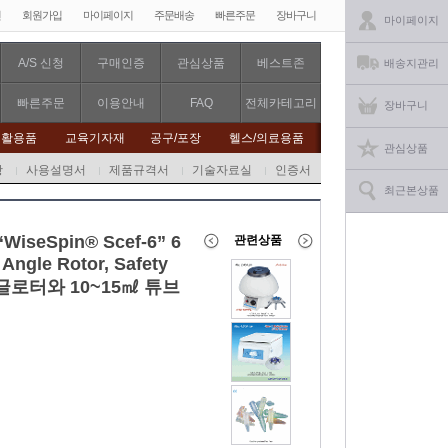
인
회원가입
마이페이지
주문배송
빠른주문
장바구니
마이페이지
A/S 신청
구매인증
관심상품
베스트존
배송지관리
빠른주문
이용안내
FAQ
전체카테고리
장바구니
생활용품
교육기자재
공구/포장
헬스/의료용품
관심상품
항
사용설명서
제품규격서
기술자료실
인증서
최근본상품
“WiseSpin® Scef-6” 6
관련상품
Angle Rotor, Safety
앵글로터와 10~15㎖ 튜브