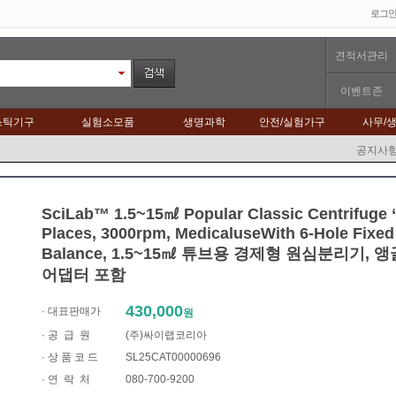
로그
견적서관리
이벤트존
스틱기구
실험소모품
생명과학
안전/실험가구
사무/
공지사
SciLab™ 1.5~15㎖ Popular Classic Centrifuge 
Places, 3000rpm, MedicaluseWith 6-Hole Fixed 
Balance, 1.5~15㎖ 튜브용 경제형 원심분리기, 
어댑터 포함
430,000
· 대표판매가
원
·
공 급 원
(주)싸이랩코리아
· 상 품 코 드
SL25CAT00000696
·
연 락 처
080-700-9200