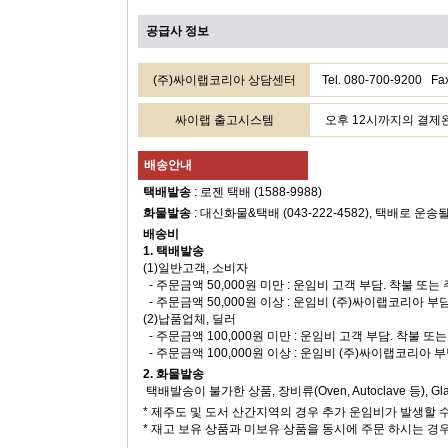
공급사 정보
(주)싸이랩코리아 상담센터
Tel. 080-700-9200
싸이랩 출고시스템
오후 12시까지의 결제완료
배송안내
택배발송
: 로젠 택배 (1588-9988)
화물발송
: 대신화물&택배 (043-222-4582), 택배로 운송
배송비
1. 택배발송
(1)일반고객, 소비자
- 주문금액 50,000원 미만 : 운임비 고객 부담. 착불 또
- 주문금액 50,000원 이상 : 운임비 (주)싸이랩코리아 부
(2)납품업체, 딜러
- 주문금액 100,000원 미만 : 운임비 고객 부담. 착불 
- 주문금액 100,000원 이상 : 운임비 (주)싸이랩코리아 
2. 화물발송
택배발송이 불가한 상품, 장비류(Oven, Autoclave 등), 
* 제주도 및 도서 산간지역의 경우 추가 운임비가 발생할 
* 재고 보유 상품과 미보유 상품을 동시에 주문 하시는 경