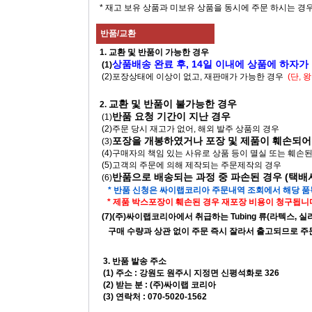
* 재고 보유 상품과 미보유 상품을 동시에 주문 하시는 경
반품/교환
1. 교환 및 반품이 가능한 경우
상품배송 완료 후, 14일 이내에 상품에 하자가
(1)
(2)포장상태에 이상이 없고, 재판매가 가능한 경우
(단,
교환 및 반품이 불가능한 경우
2.
반품 요청 기간이 지난 경우
(1)
(2)주문 당시 재고가 없어, 해외 발주 상품의 경우
포장을 개봉하였거나 포장 및 제품이 훼손되어
(3)
(4)구매자의 책임 있는 사유로 상품 등이 멸실 또는 훼손
(5)고객의 주문에 의해 제작되는 주문제작의 경우
반품으로 배송되는 과정 중 파손된 경우 (택
(6)
* 반품 신청은 싸이랩코리아 주문내역 조회에서 해당 
* 제품 박스포장이 훼손된 경우 재포장 비용이 청구됩니다
(7)(주)싸이랩코리아에서 취급하는 Tubing 류(라텍스, 실리콘, 고
구매 수량과 상관 없이 주문 즉시 잘라서 출고되므로 주문 
3. 반품 발송 주소
(1) 주소 : 강원도 원주시 지정면 신평석화로 326
(2) 받는 분 : (주)싸이랩 코리아
(3) 연락처 : 070-5020-1562