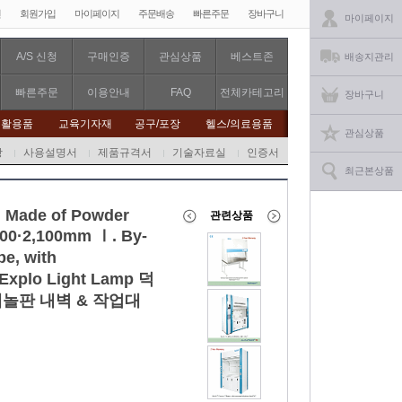
인
회원가입
마이페이지
주문배송
빠른주문
장바구니
마이페이지
A/S 신청
구매인증
관심상품
베스트존
배송지관리
빠른주문
이용안내
FAQ
전체카테고리
장바구니
생활용품
교육기자재
공구/포장
헬스/의료용품
관심상품
항
사용설명서
제품규격서
기술자료실
인증서
최근본상품
 Made of Powder
관련상품
,800·2,100mm Ⅰ. By-
pe, with
i-Explo Light Lamp 덕
페놀판 내벽 & 작업대