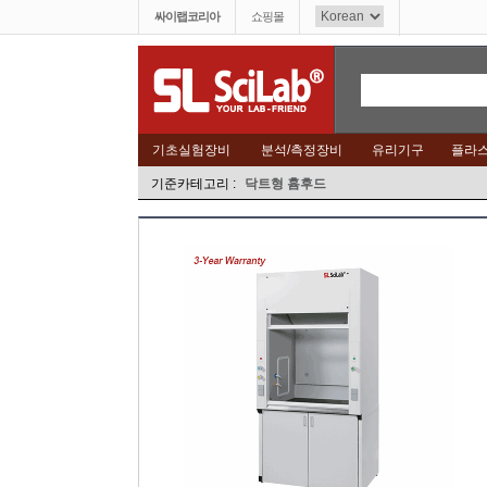
싸이랩코리아
쇼핑몰
기초실험장비
분석/측정장비
유리기구
플라
기준카테고리 :
닥트형 흄후드