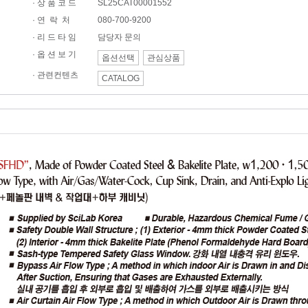
· 상 품 코 드
SL25CAT00001552
·
연 락 처
080-700-9200
· 리 드 타 임
담당자 문의
· 옵 션 보 기
옵션선택
관심상품
·
관련컨텐츠
CATALOG