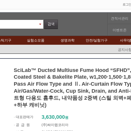
로그
견적서관리
이벤트존
스틱기구
실험소모품
생명과학
안전/실험가구
사무/
공지사
SciLab™ Ducted Multiuse Fume Hood “SFHD”,
Coated Steel & Bakelite Plate, w1,200·1,500·1
Pass Air Flow Type and Ⅱ. Air-Curtain Flow Ty
Air/Gas/Water-Cock, Cup Sink, Drain, and Ant
트형 다용도 흄후드, 내약품성 2중벽 (스틸 외벽+
+하부 캐비닛)
3,630,000
· 대표판매가
원
·
공 급 원
(주)싸이랩코리아