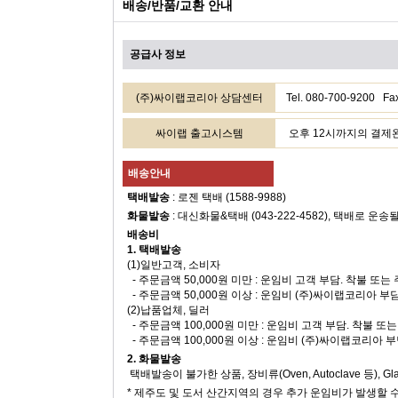
배송/반품/교환 안내
공급사 정보
(주)싸이랩코리아 상담센터
Tel. 080-700-9200
싸이랩 출고시스템
오후 12시까지의 결제완료
배송안내
택배발송
: 로젠 택배 (1588-9988)
화물발송
: 대신화물&택배 (043-222-4582), 택배로 운송
배송비
1. 택배발송
(1)일반고객, 소비자
- 주문금액 50,000원 미만 : 운임비 고객 부담. 착불 또
- 주문금액 50,000원 이상 : 운임비 (주)싸이랩코리아 부
(2)납품업체, 딜러
- 주문금액 100,000원 미만 : 운임비 고객 부담. 착불 
- 주문금액 100,000원 이상 : 운임비 (주)싸이랩코리아 
2. 화물발송
택배발송이 불가한 상품, 장비류(Oven, Autoclave 등), 
* 제주도 및 도서 산간지역의 경우 추가 운임비가 발생할 