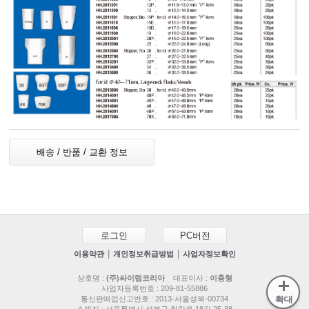
배송 / 반품 / 교환 정보
로그인
PC버전
|
|
이용약관
개인정보취급방법
사업자정보확인
상호명 :
(주)싸이랩코리아
대표이사 :
이충형
사업자등록번호 : 209-81-55886
통신판매업신고번호 : 2013-서울성북-00734
확대
소재지 : 서울특별시 성북구 화랑로 18길 25-38