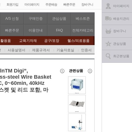
인
회원가입
마이페이지
주문배송
빠른주문
장바구니
마이페이지
A/S 신청
구매인증
관심상품
베스트존
배송지관리
빠른주문
이용안내
FAQ
전체카테고리
장바구니
생활용품
교육기자재
공구/포장
헬스/의료용품
관심상품
항
사용설명서
제품규격서
기술자료실
인증서
최근본상품
lnTM Digi”,
관련상품
ss-steel Wire Basket
°C, 0~60min, 40kHz
스켓 및 리드 포함, 마