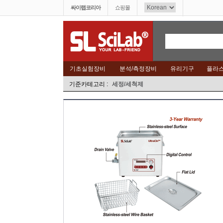
싸이랩코리아
쇼핑몰
기초실험장비
분석/측정장비
유리기구
플라
기준카테고리 :
세정/세척제