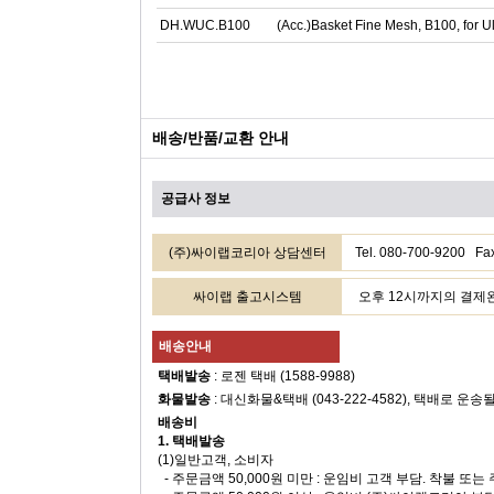
DH.WUC.B100
(Acc.)Basket Fine Mesh, B100, for U
배송/반품/교환 안내
공급사 정보
(주)싸이랩코리아 상담센터
Tel. 080-700-9200
싸이랩 출고시스템
오후 12시까지의 결제완료
배송안내
택배발송
: 로젠 택배 (1588-9988)
화물발송
: 대신화물&택배 (043-222-4582), 택배로 운송
배송비
1. 택배발송
(1)일반고객, 소비자
- 주문금액 50,000원 미만 : 운임비 고객 부담. 착불 또