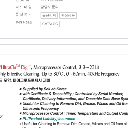
· 리 드 타 임
담당자 문의
· 옵 션 보 기
옵션선택
관심상품
·
관련컨텐츠
CATALOG