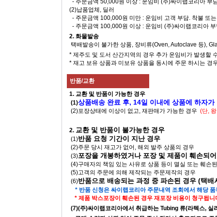
- 주문금액 50,000원 이상 : 운임비 (주)싸이랩코리아 부
(2)납품업체, 딜러
- 주문금액 100,000원 미만 : 운임비 고객 부담. 착불 
- 주문금액 100,000원 이상 : 운임비 (주)싸이랩코리아 
2. 화물발송
택배발송이 불가한 상품, 장비류(Oven, Autoclave 등), 
* 제주도 및 도서 산간지역의 경우 추가 운임비가 발생할 
* 재고 보유 상품과 미보유 상품을 동시에 주문 하시는 경
반품/교환
1. 교환 및 반품이 가능한 경우
상품배송 완료 후, 14일 이내에 상품에 하자가
(1)
(2)포장상태에 이상이 없고, 재판매가 가능한 경우
(단,
교환 및 반품이 불가능한 경우
2.
반품 요청 기간이 지난 경우
(1)
(2)주문 당시 재고가 없어, 해외 발주 상품의 경우
포장을 개봉하였거나 포장 및 제품이 훼손되어
(3)
(4)구매자의 책임 있는 사유로 상품 등이 멸실 또는 훼손
(5)고객의 주문에 의해 제작되는 주문제작의 경우
반품으로 배송되는 과정 중 파손된 경우 (택
(6)
* 반품 신청은 싸이랩코리아 주문내역 조회에서 해당 
* 제품 박스포장이 훼손된 경우 재포장 비용이 청구됩니다
(7)(주)싸이랩코리아에서 취급하는 Tubing 류(라텍스, 실리콘, 고