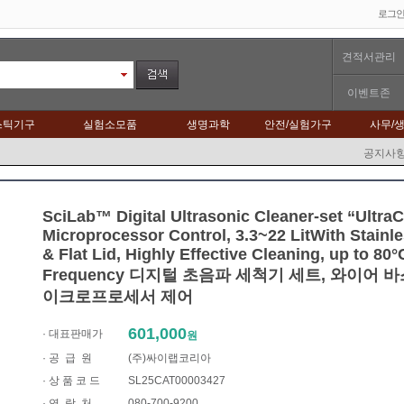
로그
견적서관리
이벤트존
스틱기구
실험소모품
생명과학
안전/실험가구
사무/
공지사
SciLab™ Digital Ultrasonic Cleaner-set “UltraC
Microprocessor Control, 3.3~22 LitWith Stainle
& Flat Lid, Highly Effective Cleaning, up to 80
Frequency 디지털 초음파 세척기 세트, 와이어 바
이크로프로세서 제어
601,000
· 대표판매가
원
·
공 급 원
(주)싸이랩코리아
· 상 품 코 드
SL25CAT00003427
·
연 락 처
080-700-9200