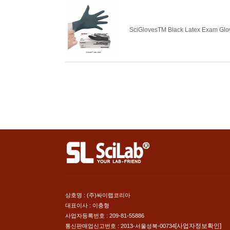
SciGlovesTM Black Latex Exam G
상호명 : (주)싸이랩코리아
대표이사 : 이충형
사업자등록번호 : 209-81-55886
[사업자정보확인]
통신판매업신고번호 : 2013-서울성북-00734