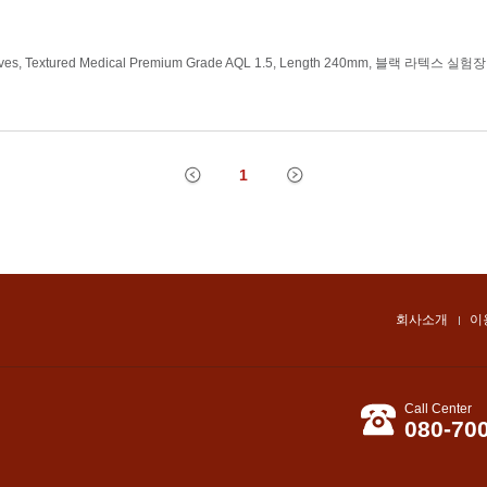
loves, Textured Medical Premium Grade AQL 1.5, Length 240mm, 블랙 라텍스 실험
1
회사소개
이
Call Center
080-70