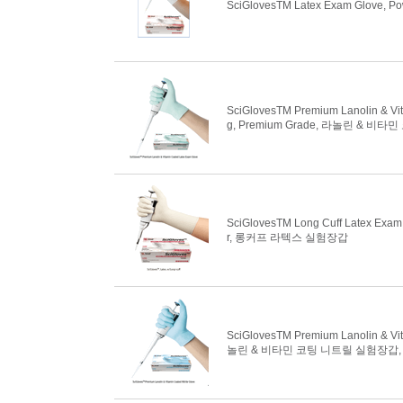
SciGlovesTM Latex Exam Glove, P
SciGlovesTM Premium Lanolin & Vit
g, Premium Grade, 라놀린 & 
SciGlovesTM Long Cuff Latex Exam G
r, 롱커프 라텍스 실험장갑
SciGlovesTM Premium Lanolin & Vita
놀린 & 비타민 코팅 니트릴 실험장갑