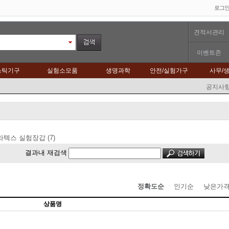
로그
견적서관리
이벤트존
스틱기구
실험소모품
생명과학
안전/실험가구
사무/
공지사
텍스 실험장갑 (7)
결과내 재검색
정확도순
인기순
낮은가
상품명