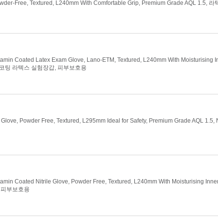
owder-Free, Textured, L240mm With Comfortable Grip, Premium Grade AQL 1.
amin Coated Latex Exam Glove, Lano-ETM, Textured, L240mm With Moisturising I
비타민 코팅 라텍스 실험장갑, 피부보호용
love, Powder Free, Textured, L295mm Ideal for Safety, Premium Grade AQL 1.5, 
min Coated Nitrile Glove, Powder Free, Textured, L240mm With Moisturising Inne
, 피부보호용