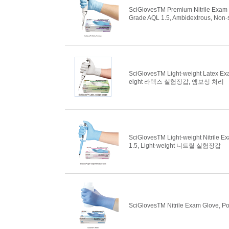
SciGlovesTM Premium Nitrile Exam 
Grade AQL 1.5, Ambidextrous, 
SciGlovesTM Light-weight Latex Ex
eight 라텍스 실험장갑, 엠보싱 처리
SciGlovesTM Light-weight Nitrile E
1.5, Light-weight 니트릴 실험장갑
SciGlovesTM Nitrile Exam Glove, 