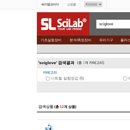
싸이랩코리아
쇼핑몰
기초실험장비
분석/측정장비
유리기구
플라
'sciglove' 검색결과
(총
2
개 카테고리)
카테고리
니트릴 실험장갑 (6)
라
검색상품
(총
12
개 상품)