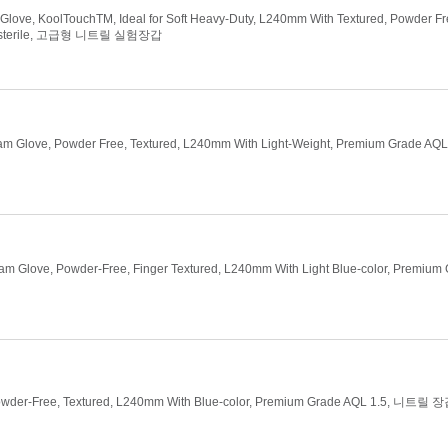
Glove, KoolTouchTM, Ideal for Soft Heavy-Duty, L240mm With Textured, Powder F
Non-sterile, 고급형 니트릴 실험장갑
am Glove, Powder Free, Textured, L240mm With Light-Weight, Premium Grade AQL 
xam Glove, Powder-Free, Finger Textured, L240mm With Light Blue-color, Premium
Powder-Free, Textured, L240mm With Blue-color, Premium Grade AQL 1.5, 니트릴 