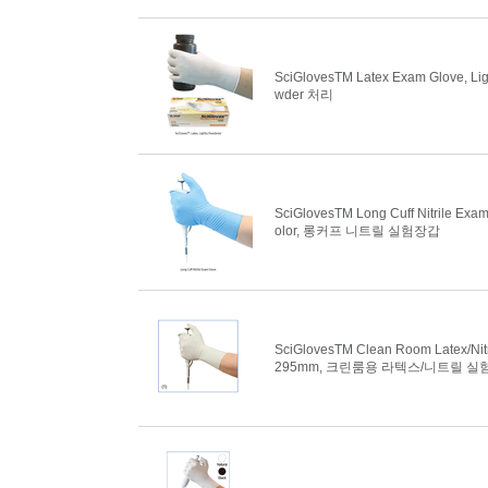
SciGlovesTM Latex Exam Glove, L
wder 처리
SciGlovesTM Long Cuff Nitrile Exam
olor, 롱커프 니트릴 실험장갑
SciGlovesTM Clean Room Latex/Nitr
295mm, 크린룸용 라텍스/니트릴 실