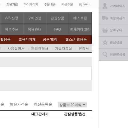
인
회원가입
마이페이지
주문배송
빠른주문
장바구니
마이페이지
A/S 신청
구매인증
관심상품
베스트존
배송지관리
빠른주문
이용안내
FAQ
전체카테고리
장바구니
생활용품
교육기자재
공구/포장
헬스/의료용품
관심상품
항
사용설명서
제품규격서
기술자료실
인증서
최근본상품
격순
높은가격순
최신등록순
대표판매가
관심상품/옵션