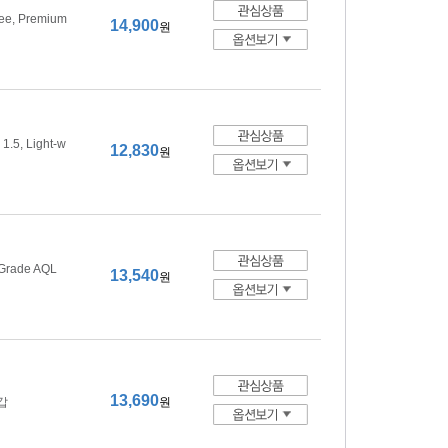
ree, Premium
14,900
원
1.5, Light-w
12,830
원
 Grade AQL
13,540
원
13,690
장갑
원