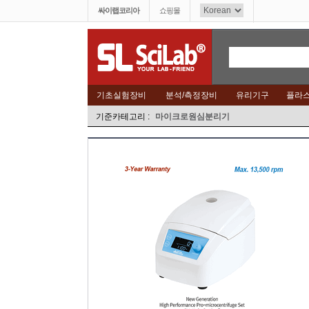
싸이랩코리아
쇼핑몰
기초실험장비
분석/측정장비
유리기구
플라
기준카테고리 :
마이크로원심분리기