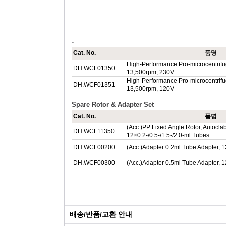
-
Cat. No.
품명
High-Performance Pro-microcentrifu
DH.WCF01350
13,500rpm, 230V
High-Performance Pro-microcentrifu
DH.WCF01351
13,500rpm, 120V
Spare Rotor & Adapter Set
Cat. No.
품명
(Acc.)PP Fixed Angle Rotor, Autoclab
DH.WCF11350
12×0.2-/0.5-/1.5-/2.0-ml Tubes
DH.WCF00200
(Acc.)Adapter 0.2ml Tube Adapter, 
DH.WCF00300
(Acc.)Adapter 0.5ml Tube Adapter, 
배송/반품/교환 안내