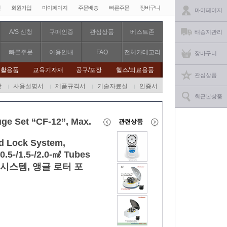
인
회원가입
마이페이지
주문배송
빠른주문
장바구니
마이페이지
A/S 신청
구매인증
관심상품
베스트존
배송지관리
빠른주문
이용안내
FAQ
전체카테고리
장바구니
생활용품
교육기자재
공구/포장
헬스/의료용품
관심상품
항
사용설명서
제품규격서
기술자료실
인증서
최근본상품
ge Set “CF-12”, Max.
관련상품
id Lock System,
0.5-/1.5-/2.0-㎖ Tubes
시스템, 앵글 로터 포