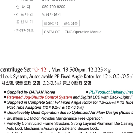
·
연 락 처
080-700-9200
· 리 드 타 임
담당자 문의
· 옵 션 보 기
옵션선택
관심상품
·
관련컨텐츠
CATALOG
ENG Operation Manual