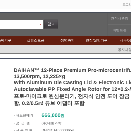
로그
견적서관리
이벤트존
스틱기구
실험소모품
생명과학
안전/실험가구
사무/
공지사
DAIHAN™ 12-Place Premium Pro-microcentrifu
13,500rpm, 12,225×g
With Aluminum Die Casting Lid & Electronic L
Autoclavable PP Fixed Angle Rotor for 12×0.2-/
프로-마이크로 원심분리기, 전자식 안전 도어 잠금 
함, 0.2/0.5㎖ 튜브 어댑터 포함
666,000
· 대표판매가
원
·
공 급 원
(주)대한과학
· 상 품 코 드
DH24CAT00000654