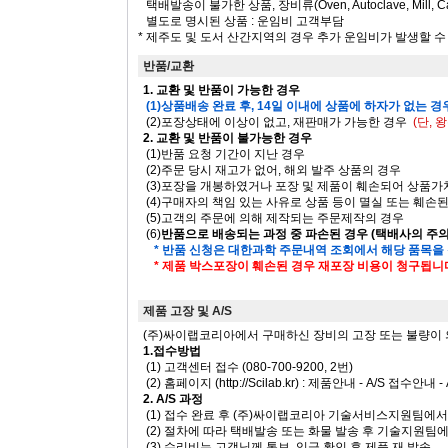
택배발송이 불가한 상품, 장비류(Oven, Autoclave, Mill, Ca
별도로 명시된 상품 : 운임비 고객부담
* 제주도 및 도서 산간지역의 경우 추가 운임비가 발생할 
반품/교환
1. 교환 및 반품이 가능한 경우
(1)상품배송 완료 후, 14일 이내에 상품에 하자가 없는 경
(2)포장상태에 이상이 없고, 재판매가 가능한 경우
(단,
2. 교환 및 반품이 불가능한 경우
(1)반품 요청 기간이 지난 경우
(2)주문 당시 재고가 없어, 해외 발주 상품의 경우
(3)포장을 개봉하였거나 포장 및 제품이 훼손되어 상품
(4)구매자의 책임 있는 사유로 상품 등이 멸실 또는 훼손
(5)고객의 주문에 의해 제작되는 주문제작의 경우
(6)
반품으로 배송되는 과정 중 파손된 경우 (택배사의 주
* 반품 신청은 대한과학 주문내역 조회에서 해당 품목을
* 제품 박스포장이 훼손된 경우 재포장 비용이 청구됩니
제품 고장 및 A/S
(주)싸이랩코리아에서 구매하신 장비의 고장 또는 불량이 의심 
1.접수방법
(1) 고객센터 접수 (080-700-9200, 2번)
(2) 홈페이지 (http://Scilab.kr) : 제품안내 - A/S 접수안내
2. A/S 과정
(1) 접수 완료 후 (주)싸이랩코리아 기술서비스지원팀에
(2) 절차에 따라 택배발송 또는 화물 발송 후 기술지원팀
(3) 수리비는 고객님께 통보, 입금 확인 후 제품 재 발송