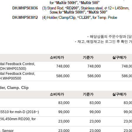
해당상품의
주문수량
과
[담
재고, 예정재고는
로그인 후
확인 
소비자가
기준가
실구매가
al Feedback Control,
748,000
748,000
748,0
 (DH.WHP01500)
al Feedback Control,
586,000
586,000
586,0
DH.WHP00500
er, Clamp. Clip
소비자가
기준가
실구매가
83,000
83,000
83,0
510 for msh-D (2018~)
99,000
99,000
99,0
Ø12XL450mm RD200, for
23,000
23,000
23,0
. Sensor
23,000
23,000
23,0