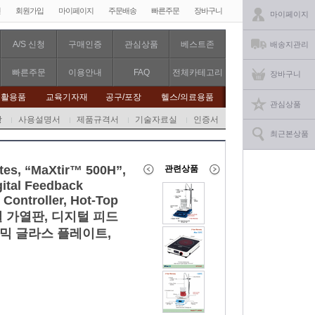
인
회원가입
마이페이지
주문배송
빠른주문
장바구니
마이페이지
A/S 신청
구매인증
관심상품
베스트존
배송지관리
빠른주문
이용안내
FAQ
전체카테고리
장바구니
생활용품
교육기자재
공구/포장
헬스/의료용품
관심상품
항
사용설명서
제품규격서
기술자료실
인증서
최근본상품
tes, “MaXtir™ 500H”,
관련상품
ital Feedback
 Controller, Hot-Top
 디지털 가열판, 디지털 피드
라믹 글라스 플레이트,