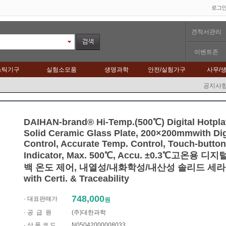
로그
견적서관리
이벤트존
스틱기구
실험소모품
생명과학
안전/실험가구
사무/
공지사
DAIHAN-brand® Hi-Temp.(500℃) Digital Hotpla
Solid Ceramic Glass Plate, 200×200mmwith Dig
Control, Accurate Temp. Control, Touch-button
Indicator, Max. 500℃, Accu. ±0.3℃고온용
백 온도 제어, 내열성/내화학성/내산성 솔리드 세
with Certi. & Traceability
748,000
· 대표판매가
원
·
공 급 원
(주)대한과학
· 상 품 코 드
N05042000008033