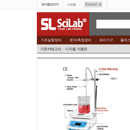
싸이랩코리아
쇼핑몰
기초실험장비
분석/측정장비
유리기구
플라
기준카테고리 :
디지털 가열판