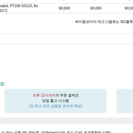
oated, PT100 SS110, for
90,000
90,000
90,0
017)
싸이랩코리아 재고 ( )괄호는 제2물
요.
오후 12시까지
의 주문 결제건
당일 출고 시스템
(단 재고 보유 상품일 경우에 해당)
될 수 없는 상품 (예: 장비류, 규격size이상의 크기, Cart, 초과중량의 상품)