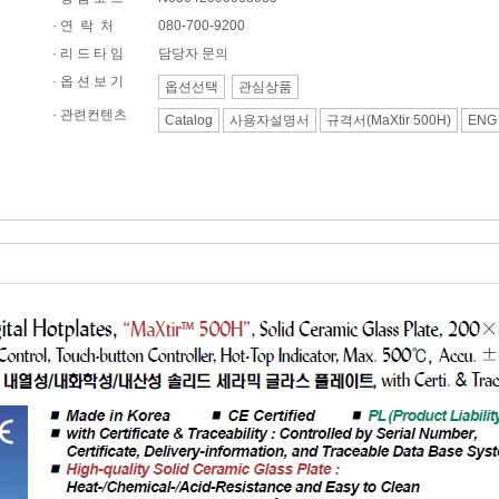
·
연 락 처
080-700-9200
· 리 드 타 임
담당자 문의
· 옵 션 보 기
옵션선택
관심상품
·
관련컨텐츠
Catalog
사용자설명서
규격서(MaXtir 500H)
ENG 