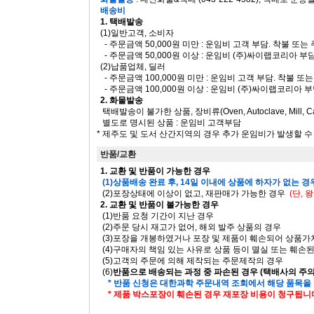
배송비
1. 택배발송
(1)일반고객, 소비자
- 주문금액 50,000원 미만 : 운임비 고객 부담. 착불 또
- 주문금액 50,000원 이상 : 운임비 (주)싸이랩코리아 부
(2)납품업체, 딜러
- 주문금액 100,000원 미만 : 운임비 고객 부담. 착불 
- 주문금액 100,000원 이상 : 운임비 (주)싸이랩코리아 
2. 화물발송
택배발송이 불가한 상품, 장비류(Oven, Autoclave, Mill, Ca
별도로 명시된 상품 : 운임비 고객부담
* 제주도 및 도서 산간지역의 경우 추가 운임비가 발생할 
반품/교환
1. 교환 및 반품이 가능한 경우
(1)상품배송 완료 후, 14일 이내에 상품에 하자가 없는 경
(2)포장상태에 이상이 없고, 재판매가 가능한 경우
(단,
2. 교환 및 반품이 불가능한 경우
(1)반품 요청 기간이 지난 경우
(2)주문 당시 재고가 없어, 해외 발주 상품의 경우
(3)포장을 개봉하였거나 포장 및 제품이 훼손되어 상품
(4)구매자의 책임 있는 사유로 상품 등이 멸실 또는 훼손
(5)고객의 주문에 의해 제작되는 주문제작의 경우
(6)
반품으로 배송되는 과정 중 파손된 경우 (택배사의 주
* 반품 신청은 대한과학 주문내역 조회에서 해당 품목을
* 제품 박스포장이 훼손된 경우 재포장 비용이 청구됩니