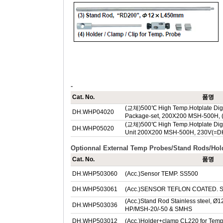
-
Cat. No.
품명
(교체)500℃ High Temp.Hotplate Digit
DH.WHP04020
Package-set, 200X200 MSH-500H,
(교체)500℃ High Temp.Hotplate Digit
DH.WHP05020
Unit 200X200 MSH-500H, 230V(=
Optionnal External Temp Probes/Stand Rods/Hold
Cat. No.
품명
DH.WHP503060
(Acc.)Sensor TEMP. SS500
DH.WHP503061
(Acc.)SENSOR TEFLON COATED. SS
(Acc.)Stand Rod Stainless steel, 
DH.WHP503036
HP/MSH-20/-50 & SMHS
DH.WHP503012
(Acc.)Holder+clamp CL220 for Temp