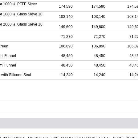
 for 1000㎖, PTFE Sieve
174,590
174,590
174,5
for 1000㎖, Glass Sieve 10
103,140
103,140
103,1
for 2000㎖, Glass Sieve 10
149,600
149,600
149,6
71,270
71,270
71,2
creen
106,890
106,890
106,8
ml Funnel
48,450
48,450
48,4
ml Funnel
48,450
48,450
48,4
with Silicone Seal
14,240
14,240
14,2