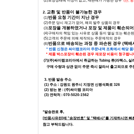
(2)포장상태에 이상이 없고, 재판매가 가능한 경우
(단,
교환 및 반품이 불가능한 경우
2.
반품 요청 기간이 지난 경우
(1)
(2)주문 당시 재고가 없어, 해외 발주 상품의 경우
포장을 개봉하였거나 포장 및 제품이 훼손되어
(3)
(4)구매자의 책임 있는 사유로 상품 등이 멸실 또는 훼손
(5)고객의 주문에 의해 제작되는 주문제작의 경우
반품으로 배송되는 과정 중 파손된 경우 (택
(6)
* 반품 신청은 싸이랩코리아 주문내역 조회에서 해당 
* 제품 박스포장이 훼손된 경우 재포장 비용이 청구됩니다
(7)(주)싸이랩코리아에서 취급하는 Tubing 류(라텍스, 실리콘, 고
구매 수량과 상관 없이 주문 즉시 잘라서 출고되므로 주문 
3. 반품 발송 주소
(1) 주소 : 강원도 원주시 지정면 신평석화로 326
(2) 받는 분 : (주)싸이랩 코리아
(3) 연락처 : 070-5020-1562
*발송완료 후,
[반품사유란]에 "송장번호" 및 "택배사"를 기재하시면 빠
참고 부탁드립니다.