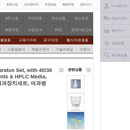
인
회원가입
마이페이지
주문배송
빠른주문
장바구니
마이페이지
A/S 신청
구매인증
관심상품
베스트존
배송지관리
빠른주문
이용안내
FAQ
전체카테고리
장바구니
생활용품
교육기자재
공구/포장
헬스/의료용품
관심상품
항
사용설명서
제품규격서
기술자료실
인증서
최근본상품
atus Set, with 40/38
관련상품
vents & HPLC Media,
㎖ 여과장치세트, 여과병