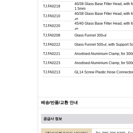
40/38 Glass Base Filter Head, with
TJ.FA0218
1.5mm
40/38 Glass Base Filter Head, with 
TJ.FA0210
㎛
45/40 Glass Base Filter Head, with 
TJ.FA0220
㎛
TJ.FA0208
Glass Funnel 300㎖
TJ.FA0222
Glass Funnel 500㎖, with Support S
TJ.FA0221
Anodised Aluminium Clamp, for 300
TJ.FA0223
Anodised Aluminium Clamp, for 500
TJ.FA0213
GL14 Screw Plastic Hose Connector 
배송/반품/교환 안내
공급사 정보