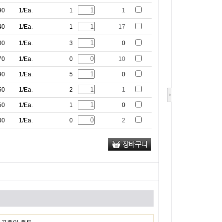
90
1/Ea.
1
1
40
1/Ea.
1
17
00
1/Ea.
3
0
70
1/Ea.
0
10
90
1/Ea.
5
0
50
1/Ea.
2
1
50
1/Ea.
1
0
40
1/Ea.
0
2