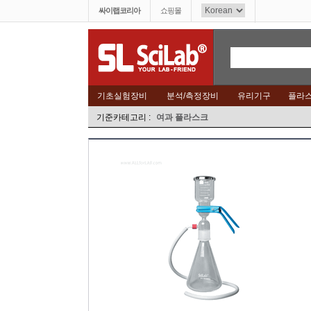
싸이랩코리아
쇼핑몰
기초실험장비
분석/측정장비
유리기구
플라
기준카테고리 :
여과 플라스크