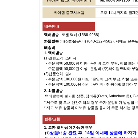
(주)싸이랩코리아 상담센터
Tel. 080-700-9200
싸이랩 출고시스템
오후 12시까지의 결제완료
배송안내
택배발송
: 로젠 택배 (1588-9988)
화물발송
: 대신화물&택배 (043-222-4582), 택배로 운송
배송비
1. 택배발송
(1)일반고객, 소비자
- 주문금액 50,000원 미만 : 운임비 고객 부담. 착불 또
- 주문금액 50,000원 이상 : 운임비 (주)싸이랩코리아 부
(2)납품업체, 딜러
- 주문금액 100,000원 미만 : 운임비 고객 부담. 착불 
- 주문금액 100,000원 이상 : 운임비 (주)싸이랩코리아 
2. 화물발송
택배발송이 불가한 상품, 장비류(Oven, Autoclave 등), 
* 제주도 및 도서 산간지역의 경우 추가 운임비가 발생할 
* 재고 보유 상품과 미보유 상품을 동시에 주문 하시는 경
반품/교환
1. 교환 및 반품이 가능한 경우
상품배송 완료 후, 14일 이내에 상품에 하자가
(1)