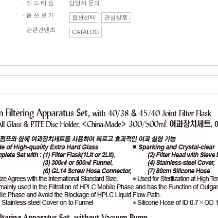
· 리 드 타 임
담당자 문의
· 옵 션 보 기
옵션선택
관심상품
·
관련컨텐츠
CATALOG