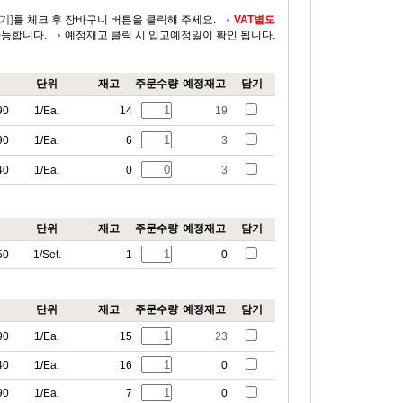
기]
를 체크 후 장바구니 버튼을 클릭해 주세요.
VAT별도
가능합니다.
예정재고 클릭 시 입고예정일이 확인 됩니다.
단위
재고
주문수량
예정재고
담기
90
1/Ea.
14
19
90
1/Ea.
6
3
40
1/Ea.
0
3
단위
재고
주문수량
예정재고
담기
50
1/Set.
1
0
단위
재고
주문수량
예정재고
담기
90
1/Ea.
15
23
40
1/Ea.
16
0
90
1/Ea.
7
0