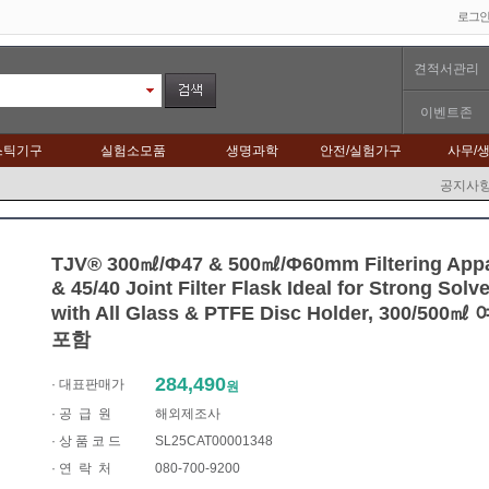
로그
견적서관리
이벤트존
스틱기구
실험소모품
생명과학
안전/실험가구
사무/
공지사
TJV® 300㎖/Φ47 & 500㎖/Φ60mm Filtering Appar
& 45/40 Joint Filter Flask Ideal for Strong Sol
with All Glass & PTFE Disc Holder,
300/500
포함
284,490
· 대표판매가
원
·
공 급 원
해외제조사
· 상 품 코 드
SL25CAT00001348
·
연 락 처
080-700-9200