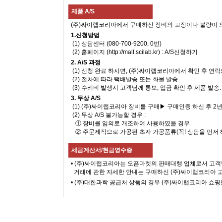
제품 A/S
(주)싸이랩코리아에서 구매하신 장비의 고장이나 불량이 의심 될
1.신청방법
(1) 상담센터 (080-700-9200, 0번)
(2) 홈페이지 (http://mall.scilab.kr) : A/S신청하기
2. A/S 과정
(1) 신청 완료 하시면, (주)싸이랩코리아에서 확인 후 연
(2) 절차에 따라 택배발송 또는 화물 발송.
(3) 수리비 발생시 고객님께 통보, 입금 확인 후 제품 발송.
3. 무상 A/S
(1) (주)싸이랩코리아 장비를 구매▶ 구매인증 하신 후 2
(2) 무상 A/S 불가능할 경우 :
① 장비를 임의로 개조하여 사용하였을 경우
② 주문제작으로 가공된 초자 가공품류(꼭! 상담을 먼저 
세금계산서/현금영수증
• (주)싸이랩코리아는 오픈마켓의 판매대행 업체로서 고객
거래에 관한 자세한 안내는 구매하신 (주)싸이랩코리아 
• (주)대한과학 공급처 상품의 경우 (주)싸이랩코리아 