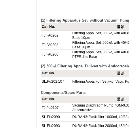
(1) Filtering Apparatus Set, without Vacuum Pum
Cat. No.
품명
Filtering Appa. Set, 300㎖, with 40/38
TJ.FA0202
Base 10μm
Filtering Appa. Set, 500㎖, with 45/40
TJ.FA0203
Base 10μm
Filtering Appa. Set, 300㎖, with 40/3
TJ.FA0206
PTFE disc Base
(2) 300㎖ Filtering Appa. Full-set with Anticorro
Cat. No.
품명
SL.Pu202.107
Filtering Appa. Full Set with Vacu
Components/Spare Parts
Cat. No.
품명
Vacuum Diaphragm Pump, ”GM-0.33A”
TJ.Pu0107
Anticorrosive
SL.Fla2090
DURAN® Flask filter 1000ml, 40/38
SL.Fla2093
DURAN® Flask filter 2000ml, 45/40